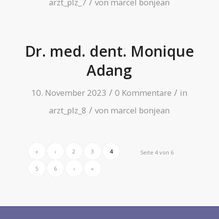
/
arzt_plz_7
von
marcel bonjean
Dr. med. dent. Monique
Adang
/
/
10. November 2023
0 Kommentare
in
/
arzt_plz_8
von
marcel bonjean
«
‹
2
3
4
Seite 4 von 6
5
6
›
»