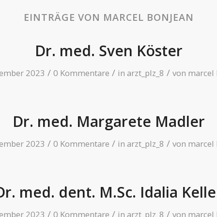
EINTRÄGE VON MARCEL BONJEAN
Dr. med. Sven Köster
/
/
/
vember 2023
0 Kommentare
in
arzt_plz_8
von
marcel
Dr. med. Margarete Madler
/
/
/
vember 2023
0 Kommentare
in
arzt_plz_8
von
marcel
Dr. med. dent. M.Sc. Idalia Kelle
/
/
/
vember 2023
0 Kommentare
in
arzt_plz_8
von
marcel