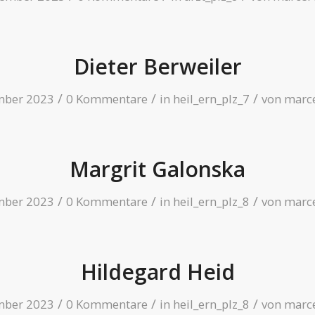
Dieter Berweiler
/
/
/
mber 2023
0 Kommentare
in
heil_ern_plz_7
von
marce
Margrit Galonska
/
/
/
mber 2023
0 Kommentare
in
heil_ern_plz_8
von
marce
Hildegard Heid
/
/
/
mber 2023
0 Kommentare
in
heil_ern_plz_8
von
marce