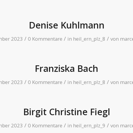
Denise Kuhlmann
/
/
/
mber 2023
0 Kommentare
in
heil_ern_plz_8
von
marce
Franziska Bach
/
/
/
mber 2023
0 Kommentare
in
heil_ern_plz_8
von
marce
Birgit Christine Fiegl
/
/
/
mber 2023
0 Kommentare
in
heil_ern_plz_9
von
marce