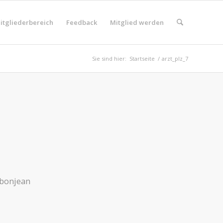
itgliederbereich
Feedback
Mitglied werden
Sie sind hier:
Startseite
/
arzt_plz_7
 bonjean