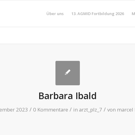
Über uns
13. AGMID Fortbildung 2026
M
Barbara Ibald
/
/
/
vember 2023
0 Kommentare
in
arzt_plz_7
von
marcel