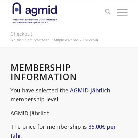
Checkout
Sie sind hier:
Startseite
/
Mitgliedskonto
/
Checkout
MEMBERSHIP
INFORMATION
You have selected the
AGMID jährlich
membership level.
AGMID jährlich
The price for membership is
35.00€ per
Jahr
.