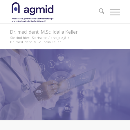
Dr. med. dent. M.Sc. Idalia Keller
Sie sind hier:
Startseite
/
arzt_plz_8
/
Dr. med. dent. M.Sc. Idalia Keller