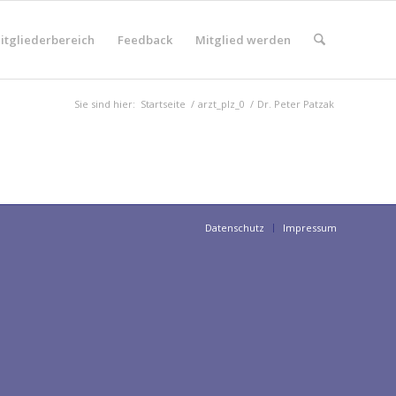
itgliederbereich
Feedback
Mitglied werden
Sie sind hier:
Startseite
/
arzt_plz_0
/
Dr. Peter Patzak
Datenschutz
Impressum