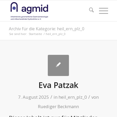
Archiv für die Kategorie: heil_ern_plz_0
Sie sind hier:
Startseite
/
heil_ern_plz_0
Eva Patzak
/
/
7. August 2025
in
heil_ern_plz_0
von
Ruediger Beckmann