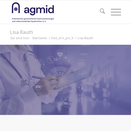
Lisa Rauth
Sie sind hier:
Startseite
/
heil_ern_plz_9
/
Lisa Rauth