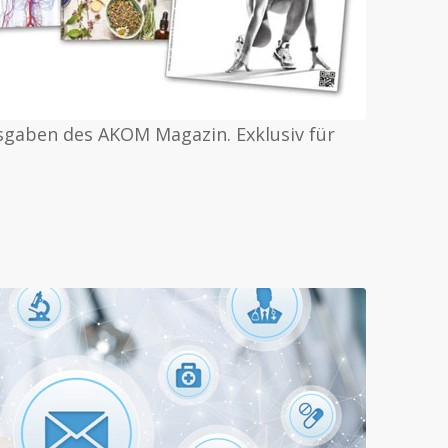
usgaben des AKOM Magazin. Exklusiv für
R