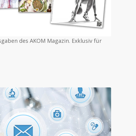
usgaben des AKOM Magazin. Exklusiv für
R