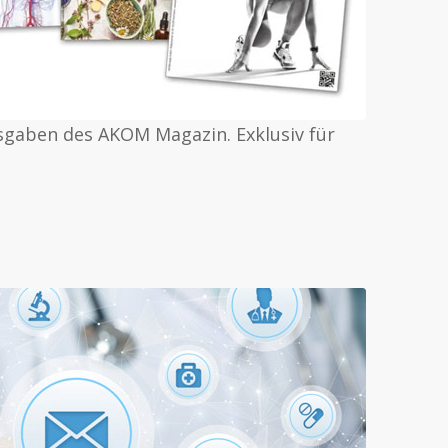
usgaben des AKOM Magazin. Exklusiv für
R